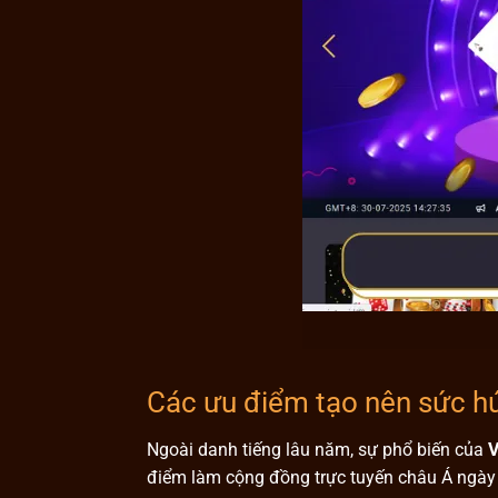
Các ưu điểm tạo nên sức h
Ngoài danh tiếng lâu năm, sự phổ biến của
điểm làm cộng đồng trực tuyến châu Á ngày 