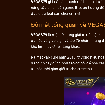
VEGAS79
ghi dấu ấn mạnh mẽ trên thị trường
nâng cấp phiên bản game theo xu hướng để đá
đầu giữa loạt sân chơi online!
Đôi nét tổng quan về VEG
VEGAS79
là một nền tảng giải trí nổi bật k
ưu hóa về giao diện và tốc độ nhằm mang đến 
khó tìm thấy ở nền tảng khác.
Ra mắt vào cuối năm 2018, thương hiệu ho
đáng tin cậy cũng như tạo cơ hội để nhà cái
ưu hóa thời gian giải trí cho cược thủ.