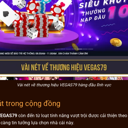
Vài nét về thương hiệu VEGAS79 hàng đầu lĩnh vực
út trong cộng đồng
VEGAS79
còn đến từ loạt tính năng vượt trội được cải thiện the
càng tin tưởng lựa chọn nhà cái này.