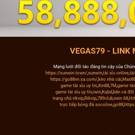
VEGAS79 - LINK
Mạng lưới đối tác đáng tin cậy của Chún
https://sunwin.town/
,
sunwin
,
tài xỉu online
,
tài
https://go88vn.sa.com/
,
kèo nhà cái
,
Max8
game tài xỉu uy tín
,
Xin88
,
7M
,
game tài
game tài xỉu uy tín
,
iwin
,
Kqbd
,
bắn cá đổi
trang chủ rikvip
,
Rikvip
,
789club
,
iwin 68
,
Hi
trực tiếp bóng đá socolive
,
go88
,
https