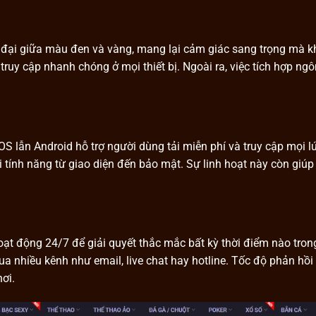
n đại giữa màu đen và vàng, mang lại cảm giác sang trọng mà 
truy cập nhanh chóng ở mọi thiết bị. Ngoài ra, việc tích hợp n
OS lẫn Android hỗ trợ người dùng tải miễn phí và truy cập mọi 
i tính năng từ giao diện đến bảo mật. Sự linh hoạt này còn giú
t động 24/7 để giải quyết thắc mắc bất kỳ thời điểm nào trong
 nhiều kênh như email, live chat hay hotline. Tốc độ phản hồi
ơi.