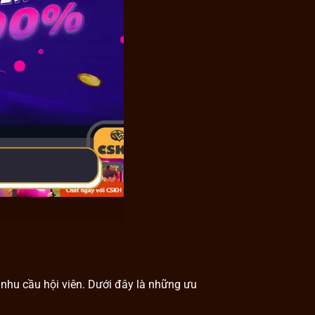
o nhu cầu hội viên. Dưới đây là những ưu