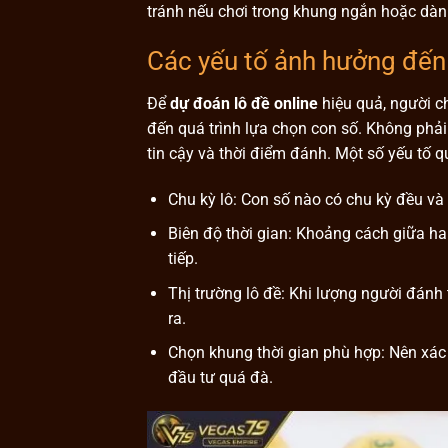
tránh nếu chơi trong khung ngắn hoặc dàn 
Các yếu tố ảnh hưởng đến 
Để
dự đoán lô đề online
hiệu quả, người c
đến quá trình lựa chọn con số. Không phải
tin cậy và thời điểm đánh. Một số yếu tố 
Chu kỳ lô: Con số nào có chu kỳ đều và 
Biên độ thời gian: Khoảng cách giữa h
tiếp.
Thị trường lô đề: Khi lượng người đánh 
ra.
Chọn khung thời gian phù hợp: Nên xác
đầu tư quá đà.