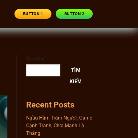
BUTTON 1
BUTTON 2
Tìm kiếm
TÌM
KIẾM
Recent Posts
Ngầu Hầm Trăm Người: Game
Cạnh Tranh, Chơi Mạnh Là
Thắng