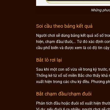
Những phươn
Soi cầu theo bảng kết quả
Người chơi sẽ dùng bảng kết quả xổ số tro
hiện, chạm đầu/đuôi,… Từ đó xác định con 
cầu phổ biến và được xem là có độ tin cậy 
Bắt lô rơi lại
Sau khi một con số vừa về trong kỳ trước, 
Thống kê từ xổ số miền Bắc cho thấy khả nă
xuất hiện trong các chu kỳ đều. Phương ph
Bắt chạm đầu/chạm đuôi
Phân tích đầu hoặc đuôi số xuất hiện thư
Ví dụ: nếu đuôi 6 ra nhiều, người chơi sẽ