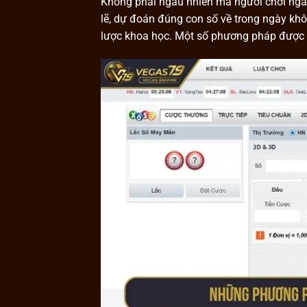
Không phải ngẫu nhiên mà người chơi ng
lẽ, dự đoán đúng con số về trong ngày khô
lược khoa học. Một số phương pháp được