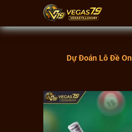
Chuyển
đến
nội
dung
Dự Đoán Lô Đề On