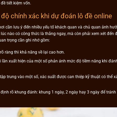
đề tiết kiệm vốn.
độ chính xác khi dự đoán lô đề online
hơi cần lưu ý đến nhiều yếu tố khách quan và chủ quan ảnh hư
 lúc nào có công thức là thắng ngay, mà còn phải xem xét đến 
quan trọng cần ghi nhớ gồm:
rõ ràng thì khả năng về lại cao hơn.
ai lần xuất hiện của một số phản ánh mức độ tiềm năng khi đán
tập trung vào một số, xác suất được can thiệp kỹ thuật có thể x
 định rõ khung đánh: khung 1 ngày, 2 ngày hay 3 ngày để tránh