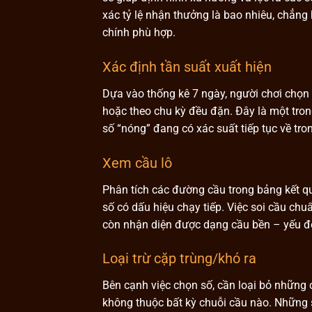
xác tỷ lệ nhận thưởng là bao nhiêu, chẳng
chính phù hợp.
Xác định tần suất xuất hiện
Dựa vào thống kê 7 ngày, người chơi chọn n
hoặc theo chu kỳ đều đặn. Đây là một tro
số “nóng” đang có xác suất tiếp tục về tron
Xem cầu lô
Phân tích các đường cầu trong bảng kết q
số có dấu hiệu chạy tiếp. Việc soi cầu c
còn nhận diện được dạng cầu bền – yếu để
Loại trừ cặp trùng/khó ra
Bên cạnh việc chọn số, cần loại bỏ những 
không thuộc bất kỳ chuỗi cầu nào. Những số