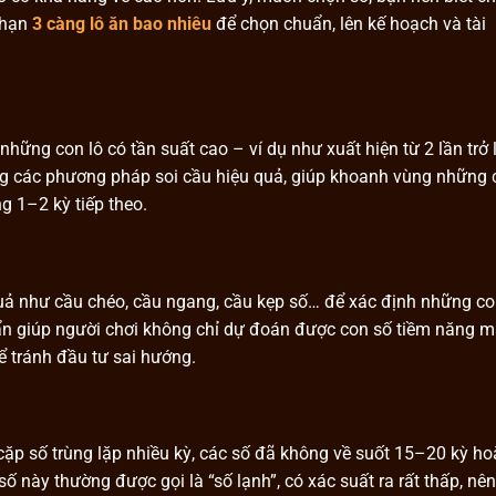
 hạn
3 càng lô ăn bao nhiêu
để chọn chuẩn, lên kế hoạch và tài
hững con lô có tần suất cao – ví dụ như xuất hiện từ 2 lần trở l
ng các phương pháp soi cầu hiệu quả, giúp khoanh vùng những 
g 1–2 kỳ tiếp theo.
uả như cầu chéo, cầu ngang, cầu kẹp số… để xác định những c
huẩn giúp người chơi không chỉ dự đoán được con số tiềm năng 
 tránh đầu tư sai hướng.
cặp số trùng lặp nhiều kỳ, các số đã không về suốt 15–20 kỳ ho
 này thường được gọi là “số lạnh”, có xác suất ra rất thấp, nên