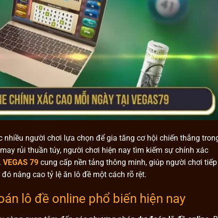
nhiều người chơi lựa chọn để gia tăng cơ hội chiến thắng tron
o may rủi thuần túy, người chơi hiện nay tìm kiếm sự chính xác
.
VEGAS 79
cung cấp nền tảng thông minh, giúp người chơi tiếp
ó nâng cao tỷ lệ ăn lô đề một cách rõ rệt.
n lô đề online phổ biến hiện nay