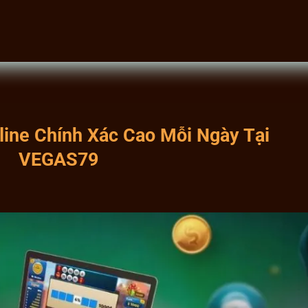
line Chính Xác Cao Mỗi Ngày Tại
VEGAS79